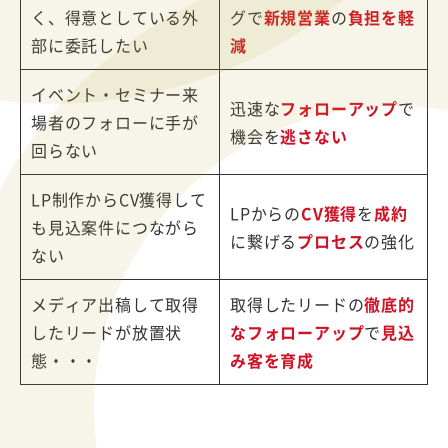
く、得意としている外
グで
新規営業
の
負担を軽
部に委託したい
減
イベント・セミナー来
迅速な
フォローアップ
で
場者のフォローに手が
機会を
逃さない
回らない
LP制作からCV獲得して
LPからの
CV獲得
を
成約
も見込案件につながら
に繋げる
プロセス
の強化
ない
メディア出稿して取得
取得したリードの
徹底的
したリードが放置状
なフォローアップ
で
見込
態・・・
み客を育成