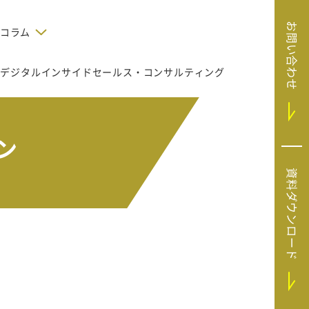
お問い合わせ
コラム
デジタルインサイドセールス・コンサルティング
デジタルテクノロジー
告で狙った
SaaS導入
システムエンジニア
リング
BIZUTTO経費
たい
MRC（マーケラ
ン
（中小企業
イズクラウド）
デジタ
HubSpotで実現した、決済データの
資料ダウンロード
ListFinder（リ
のリア
即時可視化と対応迅速化｜フリーウ
み営業」や
ェイフィナンシャル株式会社
ストファインダ
ー）
Sansan（サンサ
ン）
SiTest（サイテス
ト）