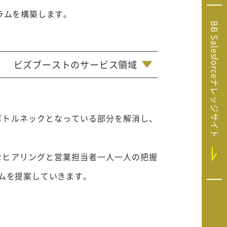
Microsoft Clarity
ラムを構築します。
(マイクロソフト
BB Salesforceナレッジサイト
クラリティ）
Salesforce（セ
ールスフォース）
ビズブーストのサービス領域
HubSpot（ハブ
スポット）
GA4運用支援サー
ビス
ボトルネックとなっている部分を解消し、
なヒアリングと営業担当者一人一人の把握
ムを提案していきます。