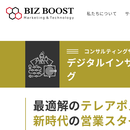
私たちについて
サ
デジタルマーケティング
デジタルマーケティング
プロダクト & SaaS
We
コンサルティングサ
リード獲得
ウェビナー支援
戦略・マネジメント
セミ
ービス
BtoB Webサイト
した
コンサルティング
イベントマーケティング
デジタル施策 & チャネル
BtoBマーケティ
制作
デジタルイン
Bt
マーケティングオートメーション
顧客・リードマネジメント
ング参謀
BtoBコンテンツ
出し
ト
インサイドセールス
コンテンツ & SEO
デジタルインサイ
制作
グ
化
Bt
ドSC
Salesforce
データ & 指標
ガ
BtoB広告
げた
リード醸成
座談会
組織・パートナー & 法務
メディアプロモー
BtoBインサイド
ション
最適解の
テレアポ
営業 & セールスオペ
セールス
展示会トータル支
メルマガ制作配信
新時代
の
営業スタ
援サービス
代行
ウェビナー運用代