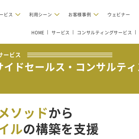
ービス
利用シーン
お客様事例
ウェビナー
HOME
デジタルリクルーティング
サービス
コンサルティングサービス
bからの問い合わせを増やしたい
BtoBのインターネット広
お客様のみに配信したい
OMリクルーティン
ナー/ウェビナーの集客を増や
グ
い
新規開拓の営業力を強化し
サービス
サイドセールス・コンサルティ
oBのテレマーケティングで成果を
採用コストを削減したい
たい
向け）
レーラーハウスの認知度向上と文
営業の成果を最大化するBtoB
形成を目指して効果的なメールマ
ルマーケティング：成功企業
oBのリスティング広告で成果を上
営業が疲弊する「飛び込
ジン配信の仕組みをMAで構築
ルな事例に学ぶ
い
「テレアポ」を脱却したい
メソッド
から
イル
の構築を支援