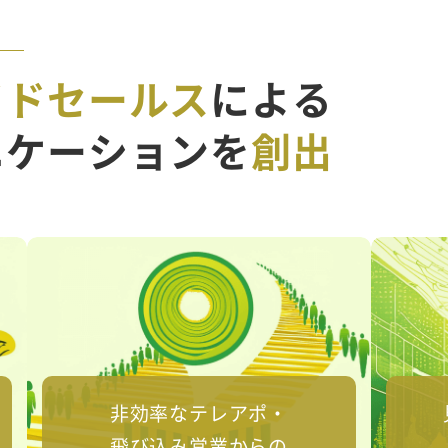
イドセールス
による
ニケーションを
創出
非効率なテレアポ・
飛び込み営業からの