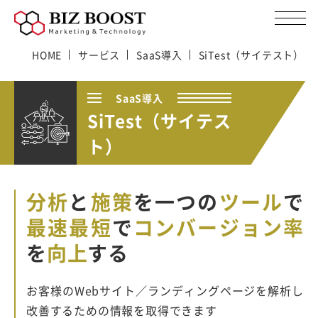
HOME
サービス
SaaS導入
SiTest（サイテスト）
SaaS導入
SiTest（サイテス
ト）
分析
と
施策
を一つの
ツール
で
最速最短
で
コンバージョン率
を
向上
する
お客様のWebサイト／ランディングページを解析し
改善するための情報を取得できます