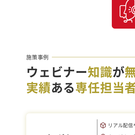
施策事例
ウェビナー
知識
が
実績
ある
専任担当
リアル配信