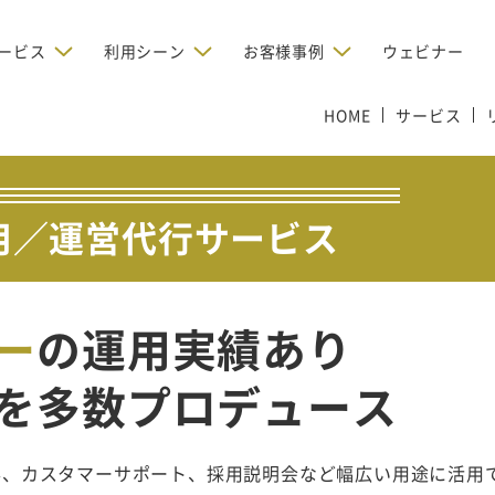
ービス
利用シーン
お客様事例
ウェビナー
デジタルリクルーティング
HOME
サービス
bからの問い合わせを増やしたい
BtoBのインターネット広
お客様のみに配信したい
OMリクルーティン
ナー/ウェビナーの集客を増や
グ
い
新規開拓の営業力を強化し
用／運営代行サービス
oBのテレマーケティングで成果を
採用コストを削減したい
たい
向け）
レーラーハウスの認知度向上と文
営業の成果を最大化するBtoB
形成を目指して効果的なメールマ
ルマーケティング：成功企業
oBのリスティング広告で成果を上
営業が疲弊する「飛び込
ジン配信の仕組みをMAで構築
ルな事例に学ぶ
い
「テレアポ」を脱却したい
ー
の運用実績あり
を多数プロデュース
得、カスタマーサポート、採用説明会など幅広い用途に活用