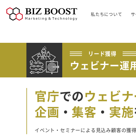
私たちについて
サ
デジタルマーケティング
デジタルマーケティング
プロダクト & SaaS
We
コンサルティングサ
リード獲得
ウェビナー支援
戦略・マネジメント
セミ
ービス
BtoB Webサイト
した
リード獲得
イベントマーケティング
デジタル施策 & チャネル
BtoBマーケティ
制作
ウェビナー運
Bt
マーケティングオートメーション
顧客・リードマネジメント
ング参謀
BtoBコンテンツ
出し
ト
インサイドセールス
コンテンツ & SEO
デジタルインサイ
制作
化
Bt
ドSC
Salesforce
データ & 指標
ガ
BtoB広告
げた
官庁
での
ウェビナ
リード醸成
座談会
組織・パートナー & 法務
メディアプロモー
BtoBインサイド
ション
営業 & セールスオペ
企画
・
集客
・
実施
セールス
展示会トータル支
メルマガ制作配信
援サービス
代行
イベント・セミナーによる見込み顧客の獲
ウェビナー運用代