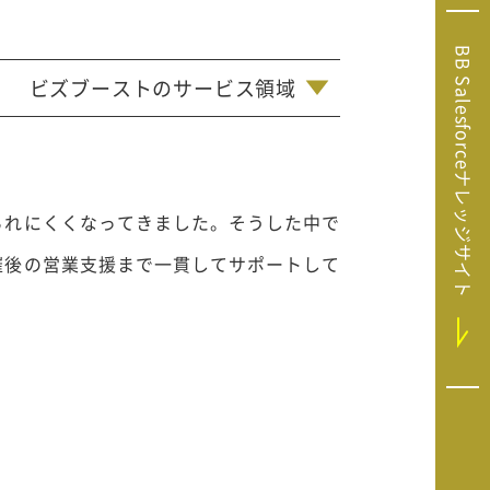
Microsoft Clarity
(マイクロソフト
BB Salesforceナレッジサイト
クラリティ）
ビズブーストのサービス領域
Salesforce（セ
ールスフォース）
HubSpot（ハブ
スポット）
られにくくなってきました。そうした中で
GA4運用支援サー
ビス
催後の営業支援まで一貫してサポートして