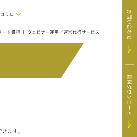
お問い合わせ
コラム
リード獲得
ウェビナー運用／運営代行サービス
デジタルテクノロジー
告で狙った
SaaS導入
システムエンジニア
リング
BIZUTTO経費
たい
MRC（マーケラ
（中小企業
イズクラウド）
デジタ
HubSpotで実現した、決済データの
資料ダウンロード
ListFinder（リ
のリア
即時可視化と対応迅速化｜フリーウ
み営業」や
ェイフィナンシャル株式会社
ストファインダ
ー）
Sansan（サンサ
ン）
SiTest（サイテス
ト）
できます。