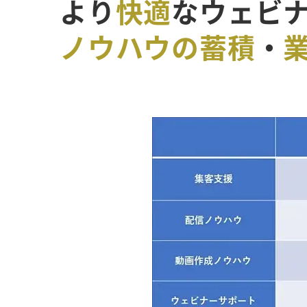
より
快適
なウェビ
ノウハウの蓄積
・