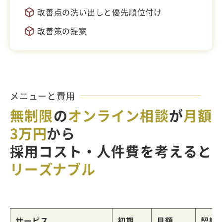
改善点の洗い出しと優先順位付け
改善策の提案
メニューと費用
無制限
の
オンライン相談
が
月額
3万円
から
採用コスト・人件費を考えると
リーズナブル
サービス
初期
月額
契約