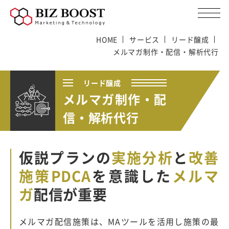
HOME
サービス
リード醸成
メルマガ制作・配信・解析代行
リード醸成
メルマガ制作・配
信・解析代行
仮説プランの
実施分析
と
改善
施策
PDCA
を意識した
メルマ
ガ
配信が重要
メルマガ配信施策は、MAツールを活用し施策の最