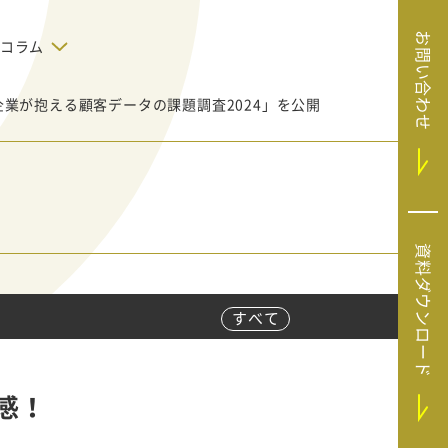
お問い合わせ
コラム
B企業が抱える顧客データの課題調査2024」を公開
デジタルテクノロジー
告で狙った
SaaS導入
システムエンジニア
リング
BIZUTTO経費
たい
MRC（マーケラ
（中小企業
イズクラウド）
デジタ
HubSpotで実現した、決済データの
資料ダウンロード
ListFinder（リ
のリア
即時可視化と対応迅速化｜フリーウ
み営業」や
ェイフィナンシャル株式会社
ストファインダ
ー）
すべて
Sansan（サンサ
ン）
SiTest（サイテス
感！
ト）