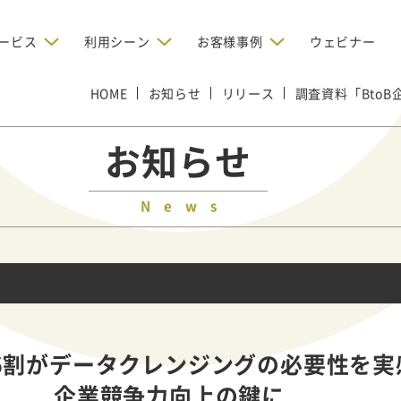
ービス
利用シーン
お客様事例
ウェビナー
HOME
デジタルリクルーティング
お知らせ
リリース
調査資料「Bto
bからの問い合わせを増やしたい
BtoBのインターネット広
お客様のみに配信したい
OMリクルーティン
ナー/ウェビナーの集客を増や
グ
お知らせ
い
新規開拓の営業力を強化し
oBのテレマーケティングで成果を
採用コストを削減したい
たい
向け）
News
レーラーハウスの認知度向上と文
営業の成果を最大化するBtoB
形成を目指して効果的なメールマ
ルマーケティング：成功企業
oBのリスティング広告で成果を上
営業が疲弊する「飛び込
ジン配信の仕組みをMAで構築
ルな事例に学ぶ
い
「テレアポ」を脱却したい
6割がデータクレンジングの必要性を実
企業競争力向上の鍵に