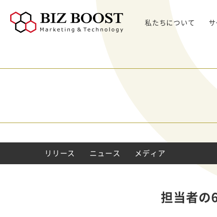
私たちについて
サ
デジタルマーケティング
デジタルマーケティング
プロダクト & SaaS
We
コンサルティングサ
リード獲得
ウェビナー支援
戦略・マネジメント
セミ
ービス
BtoB Webサイト
した
イベントマーケティング
デジタル施策 & チャネル
BtoBマーケティ
制作
Bt
マーケティングオートメーション
顧客・リードマネジメント
ング参謀
BtoBコンテンツ
出し
ト
インサイドセールス
コンテンツ & SEO
デジタルインサイ
制作
化
Bt
ドSC
Salesforce
データ & 指標
ガ
BtoB広告
げた
リード醸成
座談会
組織・パートナー & 法務
リリース
ニュース
メディアプロモー
メディア
BtoBインサイド
ション
営業 & セールスオペ
セールス
展示会トータル支
メルマガ制作配信
援サービス
担当者の
代行
ウェビナー運用代