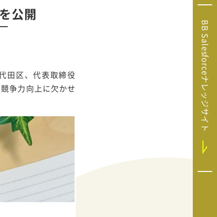
Microsoft Clarity
」を公開
(マイクロソフト
BB Salesforceナレッジサイト
クラリティ）
Salesforce（セ
ールスフォース）
HubSpot（ハブ
千代田区、代表取締役
スポット）
企業競争力向上に欠かせ
GA4運用支援サー
ビス