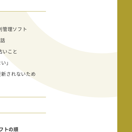
刺管理ソフト
電話
古いこと
ない」
更新されないため
フトの順