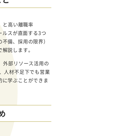
倍）と高い離職率
ールスが直面する3つ
の不備、採用の限界）
で解説します。
、外部リソース活用の
ど、人材不足下でも営業
的に学ぶことができま
め