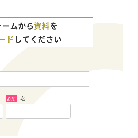
ォームから
資料
を
ード
してください
名