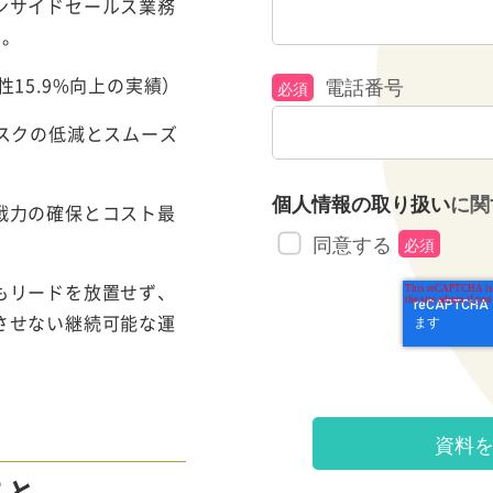
ンサイドセールス業務
す。
15.9%向上の実績）
電話番号
スクの低減とスムーズ
個人情報の取り扱い
に関
戦力の確保とコスト最
同意する
もリードを放置せず、
させない継続可能な運
こと